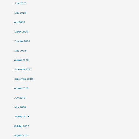
June 2025
May 2025
April 2025
March 2025
February 2025
May 2024
August 2022
December 2021
September 2018
August 2018
July 2018
May 2018
January 2018
October 2017
August 2017