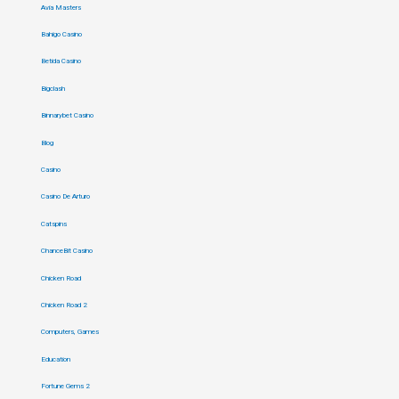
Avia Masters
Bahigo Casino
Betida Casino
Bigclash
Binnarybet Casino
Blog
Casino
Casino De Arturo
Catspins
ChanceBit Casino
Chicken Road
Chicken Road 2
Computers, Games
Education
Fortune Gems 2