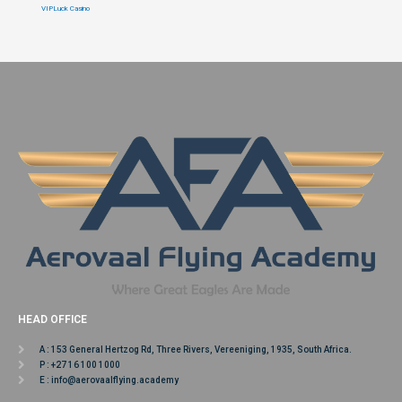
VIPLuck Casino
HEAD OFFICE
A : 153 General Hertzog Rd, Three Rivers, Vereeniging, 1935, South Africa.
P : +27 16 100 1000
E : info@aerovaalflying.academy