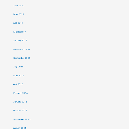
June 2017
May 2017
April 2017
March 2017
January 2017
November 2016
September 2016
July 2016
May 2016
April 2016
February 2016
January 2016
October 2015
September 2015
August 2015